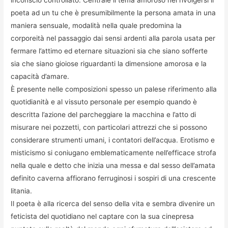
inconscio controllato. Centrale il tema amoroso nel rivolgersi il
poeta ad un tu che è presumibilmente la persona amata in una
maniera sensuale, modalità nella quale predomina la
corporeità nel passaggio dai sensi ardenti alla parola usata per
fermare l’attimo ed eternare situazioni sia che siano sofferte
sia che siano gioiose riguardanti la dimensione amorosa e la
capacità d’amare.
È presente nelle composizioni spesso un palese riferimento alla
quotidianità e al vissuto personale per esempio quando è
descritta l’azione del parcheggiare la macchina e l’atto di
misurare nei pozzetti, con particolari attrezzi che si possono
considerare strumenti umani, i contatori dell’acqua. Erotismo e
misticismo si coniugano emblematicamente nell’efficace strofa
nella quale e detto che inizia una messa e dal sesso dell’amata
definito caverna affiorano ferruginosi i sospiri di una crescente
litania.
Il poeta è alla ricerca del senso della vita e sembra divenire un
feticista del quotidiano nel captare con la sua cinepresa