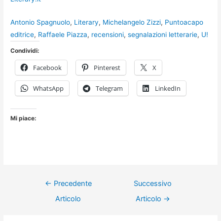
Antonio Spagnuolo
, 
Literary
, 
Michelangelo Zizzi
, 
Puntoacapo
editrice
, 
Raffaele Piazza
, 
recensioni
, 
segnalazioni letterarie
, 
U!
Condividi:
Facebook
Pinterest
X
WhatsApp
Telegram
LinkedIn
Mi piace:
Navigazione
←
Precedente
Successivo
articoli
Articolo
Articolo
→