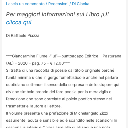
Lascia un commento
/
Recensioni
/ Di
Gianka
Per maggiori informazioni sul Libro ¡U!
clicca qui
Di Raffaele Piazza
***Giancarmine Fiume -“!u!”—puntoacapo Editrice – Pasturana
(AL) – 2020 – pag. 75 – € 12,00***
Si tratta di una raccolta di poesie dal titolo originale perché
l’unità minima u che in gergo fumettistico e anche nel parlare
quotidiano sottende il senso della sorpresa e dello stupore qui
diviene simbolo proprio del fare poesia per la meraviglia e
l’emozione che sono correlate al poiein poetico stesso nel
trasmetterle l’autore al lettore.
Il volume presenta una prefazione di Michelangelo Zizzi
esauriente, acuta e sensibile ed è scandito nelle scansioni In
descensus inferis e Chiara luce alle quali segue una nota