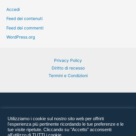
Accedi
Feed dei contenuti
Feed dei commenti
WordPress.org
Privacy Policy
Diritto di recesso
Termini e Condizioni
Facebook
Twitter
Instagram
Utilizziamo i cookie sul nostro sito web per offrirti
l'esperienza più pertinente ricordando le tue preferenze e le
tue visite ripetute. Cliccando su "Accetto" acconsenti
all'utilizzo di TUTTI i cookie.