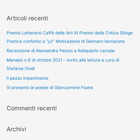
r
c
Articoli recenti
a
:
Premio Letterario Caffè delle Arti XI Premio della Critica Silloge
Poetica conferito a “¡u!” Motivazione di Gennaro Iannarone
Recensione di Alessandra Peluso a Reliquiario carnale
Menabò n.9 di ottobre 2021 – invito alla lettura a cura di
Stefania Onidi
Il pezzo impertinente
Vi presento le poesie di Giancarmine Fiume
Commenti recenti
Archivi