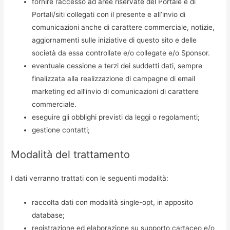
fornire l’accesso ad aree riservate del Portale e di
Portali/siti collegati con il presente e all’invio di
comunicazioni anche di carattere commerciale, notizie,
aggiornamenti sulle iniziative di questo sito e delle
società da essa controllate e/o collegate e/o Sponsor.
eventuale cessione a terzi dei suddetti dati, sempre
finalizzata alla realizzazione di campagne di email
marketing ed all’invio di comunicazioni di carattere
commerciale.
eseguire gli obblighi previsti da leggi o regolamenti;
gestione contatti;
Modalità del trattamento
I dati verranno trattati con le seguenti modalità:
raccolta dati con modalità single-opt, in apposito
database;
registrazione ed elaborazione su supporto cartaceo e/o