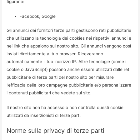
figurano:
Facebook, Google
Gli annunci dei fornitori terze parti gestiscono reti pubblicitarie
che utilizzano la tecnologia dei cookies nei rispettivi annunci e
nei link che appaiono sul nostro sito. Gli annunci vengono così
inviati direttamente al tuo browser. Riceveranno
automaticamente il tuo indirizzo IP. Altre tecnologie (come i
cookie o JavaScript) possono anche essere utilizzati dalle reti
pubblicitarie di terze parti del nostro sito per misurare
l’efficacia delle loro campagne pubblicitarie e/o personalizzare
i contenuti pubblicitari che vedete sul sito.
Il nostro sito non ha accesso o non controlla questi cookie
utilizzati da inserzionisti di terze parti.
Norme sulla privacy di terze parti