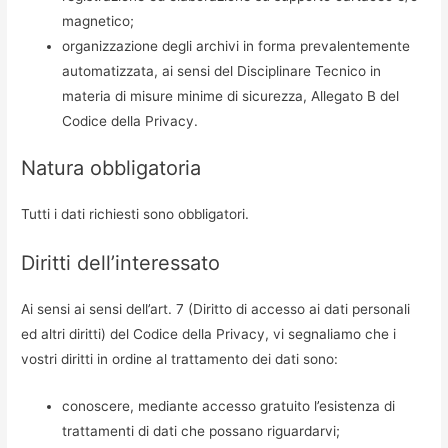
magnetico;
organizzazione degli archivi in forma prevalentemente
automatizzata, ai sensi del Disciplinare Tecnico in
materia di misure minime di sicurezza, Allegato B del
Codice della Privacy.
Natura obbligatoria
Tutti i dati richiesti sono obbligatori.
Diritti dell’interessato
Ai sensi ai sensi dell’art. 7 (Diritto di accesso ai dati personali
ed altri diritti) del Codice della Privacy, vi segnaliamo che i
vostri diritti in ordine al trattamento dei dati sono:
conoscere, mediante accesso gratuito l’esistenza di
trattamenti di dati che possano riguardarvi;