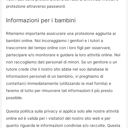
protezione attraverso password.
Informazioni per i bambini
Riteniamo importante assicurare una protezione aggiunta ai
bambini online. Noi incoraggiamo i genitori e i tutori a
trascorrere del tempo online con i loro figli per osservare,
partecipare e/o monitorare e guidare la loro attività online. Noi
non raccogliamo dati personali di minori. Se un genitore o un
tutore crede che il nostro sito abbia nel suo database le
informazioni personali di un bambino, vi preghiamo di
contattarci immediatamente (utilizzando la mail fornita) e
faremo di tutto per rimuovere tali informazioni il più presto
possibile.
Questa politica sulla privacy si applica solo alle nostre attività
online ed è valida per i visitatori del nostro sito web e per
quanto riguarda le informazioni condivise e/o raccolte. Questa