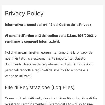
Privacy Policy
Informativa ai sensi dell’art. 13 del Codice della Privacy
Ai sensi dell’articolo 13 del codice della D.Lgs. 196/2003, vi
rendiamo le seguenti informazioni.
Noi di
giancarminefiume.com
riteniamo che la privacy dei
nostri visitatori sia estremamente importante. Questo
documento descrive dettagliatamente i tipi di informazioni
personali raccolti e registrati dal nostro sito e come essi
vengano utilizzati.
File di Registrazione (Log Files)
Come molti altri siti web, il nostro utilizza file di log. Questi file
registrano semplicemente i visitatori del sito – di solito una