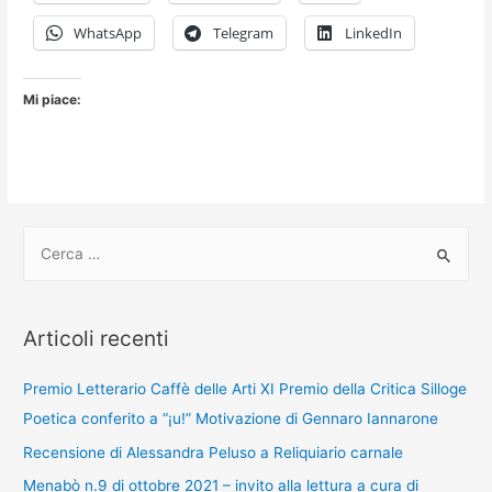
WhatsApp
Telegram
LinkedIn
Mi piace:
C
e
r
c
Articoli recenti
a
:
Premio Letterario Caffè delle Arti XI Premio della Critica Silloge
Poetica conferito a “¡u!” Motivazione di Gennaro Iannarone
Recensione di Alessandra Peluso a Reliquiario carnale
Menabò n.9 di ottobre 2021 – invito alla lettura a cura di