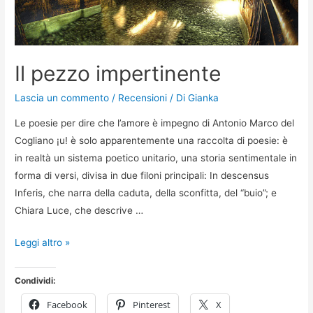
Il pezzo impertinente
Lascia un commento
/
Recensioni
/ Di
Gianka
Le poesie per dire che l’amore è impegno di Antonio Marco del
Cogliano ¡u! è solo apparentemente una raccolta di poesie: è
in realtà un sistema poetico unitario, una storia sentimentale in
forma di versi, divisa in due filoni principali: In descensus
Inferis, che narra della caduta, della sconfitta, del “buio”; e
Chiara Luce, che descrive …
Il
Leggi altro »
pezzo
impertinente
Condividi:
Facebook
Pinterest
X