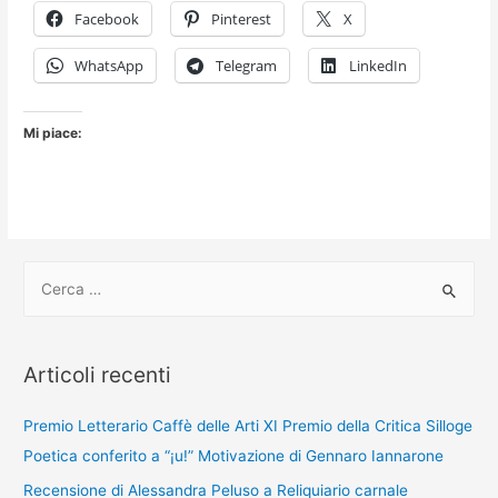
Debenedetti
Facebook
Pinterest
X
per
Libri
WhatsApp
Telegram
LinkedIn
e
recensioni
Mi piace:
C
e
r
c
Articoli recenti
a
:
Premio Letterario Caffè delle Arti XI Premio della Critica Silloge
Poetica conferito a “¡u!” Motivazione di Gennaro Iannarone
Recensione di Alessandra Peluso a Reliquiario carnale