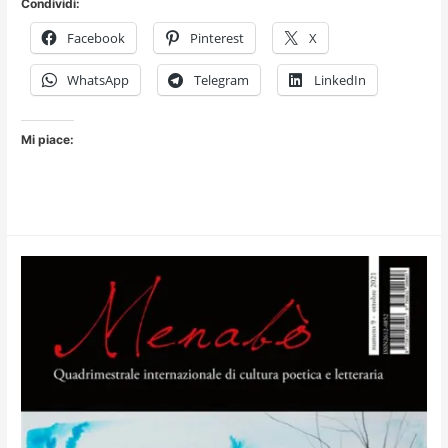
Condividi:
Peluso
Facebook
Pinterest
X
a
Reliquiario
WhatsApp
Telegram
LinkedIn
carnale
Mi piace: