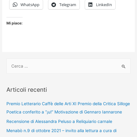
–
WhatsApp
Telegram
LinkedIn
invito
alla
Mi piace:
lettura
a
cura
di
Stefania
C
Onidi
e
r
c
Articoli recenti
a
:
Premio Letterario Caffè delle Arti XI Premio della Critica Silloge
Poetica conferito a “¡u!” Motivazione di Gennaro Iannarone
Recensione di Alessandra Peluso a Reliquiario carnale
Menabò n.9 di ottobre 2021 – invito alla lettura a cura di