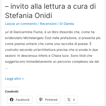
– invito alla lettura a cura di
Stefania Onidi
Lascia un commento
/
Recensioni
/ Di
Gianka
¡u! di Giancarmine Fiume, è un libro d’esordio che, come ha
evidenziato Michelangelo Zizzi nella prefazione, si presenta più
come poema unitario che come una raccolta di poesie. È
costruito secondo un’architettura precisa che si snoda in due
sezioni: In descensus inferis e Chiara luce. Sono titoli che
suggeriscono immediatamente un percorso complesso sia dal
…
Menabò
Leggi altro »
n.9
di
Condividi:
ottobre
Facebook
Pinterest
X
2021