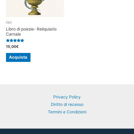
libri
Libro di poesie- Reliquiario
Carnale
Valutato
15,00
€
4.92
su 5
Acquista
Privacy Policy
Diritto di recesso
Termini e Condizioni